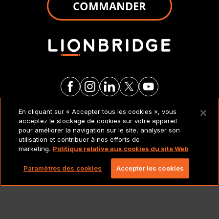
COMMANDER
En cliquant sur « Accepter tous les cookies », vous
MENTIONS LÉGALES ET
acceptez le stockage de cookies sur votre appareil
POLITIQUES
pour améliorer la navigation sur le site, analyser son
utilisation et contribuer à nos efforts de
marketing.
Politique relative aux cookies du site Web
Copyright 2026 Lionbridge Technologies, LLC. Tous
droits réservés.
Paramètres des cookies
Accepter les cookies