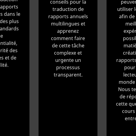
conseils pour la
peuven
rapports
traduction de
utiliser 
s dans le
rapports annuels
afin de 
des plus
multilingues et
meil
tandards
apprenez
expér
e
comment faire
possi
tialité,
de cette tâche
matiè
rité des
complexe et
créat
s et de
urgente un
rapports
ité.
processus
pour 
transparent.
lecte
monde e
Nous te
de rép
cette qu
cours 
entre