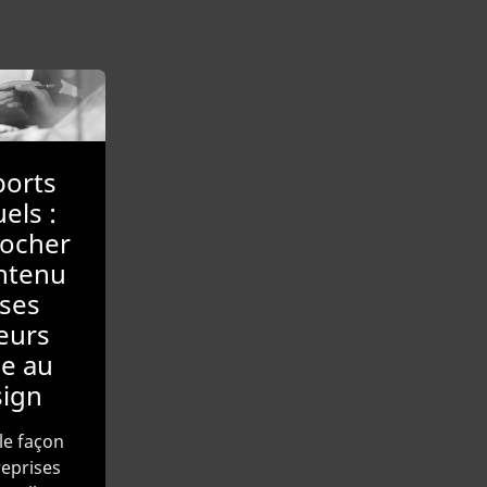
orts
els :
ocher
ntenu
ses
eurs
e au
ign
le façon
reprises