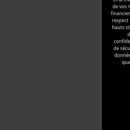
de vos 
financier
respect 
hauts s
d
confiden
de sécu
donnée
qual