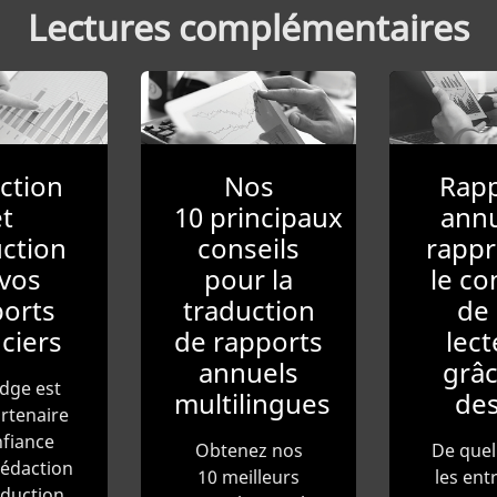
Lectures complémentaires
ction
Nos
Rapp
t
10 principaux
annu
ction
conseils
rappr
vos
pour la
le co
orts
traduction
de 
ciers
de rapports
lect
annuels
grâc
dge est
multilingues
des
rtenaire
fiance
Obtenez nos
De quel
rédaction
10 meilleurs
les ent
aduction