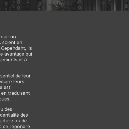
enus un
s soient en
 Cependant, ils
ble avantage qui
ssements et à
sentiel de leur
éduire leurs
e est
 en traduisant
gues.
çu des
dentialité des
lecture ou de
ts de répondre