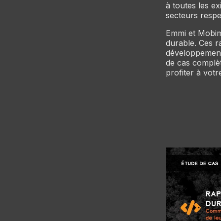
à toutes les e
secteurs respec
Emmi et Mobimo
durable. Ces r
développement 
de cas complèt
profiter à votr