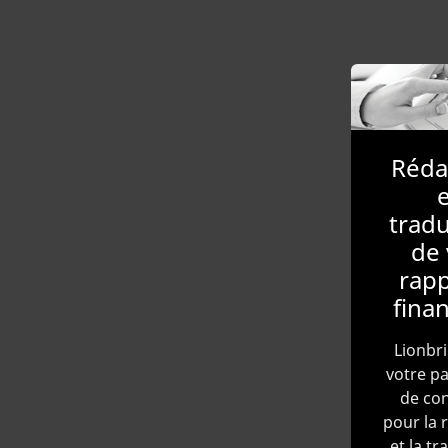
Réda
e
tradu
de 
rapp
finan
Lionbri
votre pa
de con
pour la 
et la tr