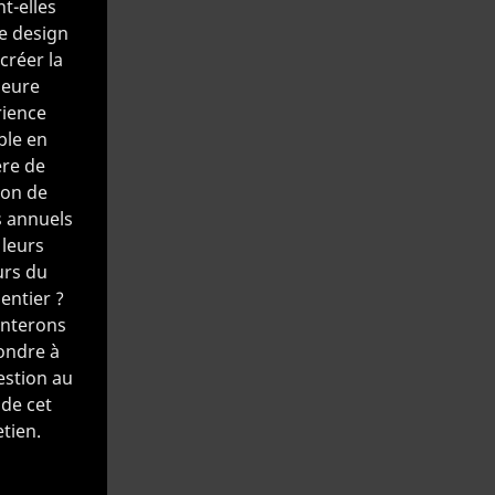
t-elles
le design
créer la
leure
ience
ble en
re de
ion de
 annuels
leurs
urs du
ntier ?
nterons
ondre à
estion au
de cet
tien.