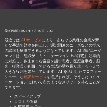
最終更新日: 2025 年 7 月 15 日 10:33
最近では
AI サービス
により、あらゆる業種の企業が新
たな手法で効率を向上し、通訳関連のニーズなどの従来
の課題を解決できるようになっています。AI 通訳エージ
ェントは、組織がコミュニケーション上の課題に効率的
に対処し、さまざまな言語を話す患者、医療従事者、顧
客、従業員が直面している言語の壁を乗り越えるうえで
大きな役割を果たしています。AI を活用したプロフェッ
ショナルな
通訳サービス
を選択すれば、そうしたコミュ
ニケーションにおいて次のようなメリットを得ることが
できます。
スピードアップ
コストの低減
対応規模の拡大