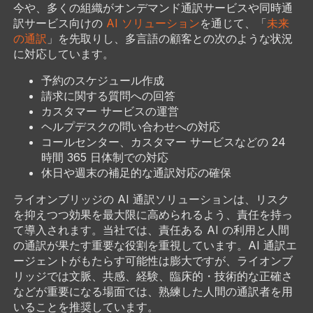
今や、多くの組織がオンデマンド通訳サービスや同時通
訳サービス向けの
AI ソリューション
を通じて、「
未来
の通訳
」を先取りし、多言語の顧客との次のような状況
に対応しています。
予約のスケジュール作成
請求に関する質問への回答
カスタマー サービスの運営
ヘルプデスクの問い合わせへの対応
コールセンター、カスタマー サービスなどの 24
時間 365 日体制での対応
休日や週末の補足的な通訳対応の確保
ライオンブリッジの AI 通訳ソリューションは、リスク
を抑えつつ効果を最大限に高められるよう、責任を持っ
て導入されます。当社では、責任ある AI の利用と人間
の通訳が果たす重要な役割を重視しています。AI 通訳エ
ージェントがもたらす可能性は膨大ですが、ライオンブ
リッジでは文脈、共感、経験、臨床的・技術的な正確さ
などが重要になる場面では、熟練した人間の通訳者を用
いることを推奨しています。