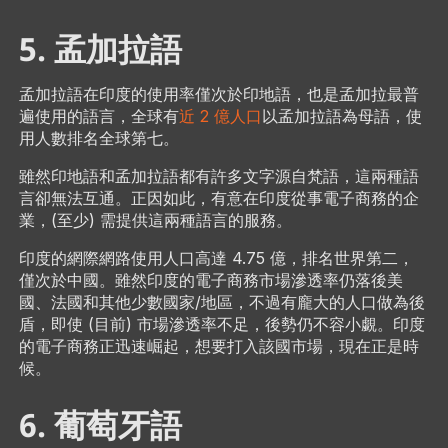
5. 孟加拉語
孟加拉語在印度的使用率僅次於印地語，也是孟加拉最普
遍使用的語言，全球有
近 2 億人口
以孟加拉語為母語，使
用人數排名全球第七。
雖然印地語和孟加拉語都有許多文字源自梵語，這兩種語
言卻無法互通。正因如此，有意在印度從事電子商務的企
業，(至少) 需提供這兩種語言的服務。
印度的網際網路使用人口高達 4.75 億，排名世界第二，
僅次於中國。雖然印度的電子商務市場滲透率仍落後美
國、法國和其他少數國家/地區，不過有龐大的人口做為後
盾，即使 (目前) 市場滲透率不足，後勢仍不容小覷。印度
的電子商務正迅速崛起，想要打入該國市場，現在正是時
候。
6. 葡萄牙語