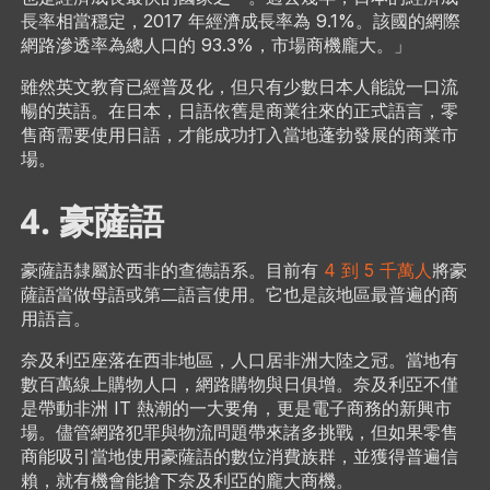
長率相當穩定，2017 年經濟成長率為 9.1%。該國的網際
網路滲透率為總人口的 93.3%，市場商機龐大。」
雖然英文教育已經普及化，但只有少數日本人能說一口流
暢的英語。在日本，日語依舊是商業往來的正式語言，零
售商需要使用日語，才能成功打入當地蓬勃發展的商業市
場。
4. 豪薩語
豪薩語隸屬於西非的查德語系。目前有
4 到 5 千萬人
將豪
薩語當做母語或第二語言使用。它也是該地區最普遍的商
用語言。
奈及利亞座落在西非地區，人口居非洲大陸之冠。當地有
數百萬線上購物人口，網路購物與日俱增。奈及利亞不僅
是帶動非洲 IT 熱潮的一大要角，更是電子商務的新興市
場。儘管網路犯罪與物流問題帶來諸多挑戰，但如果零售
商能吸引當地使用豪薩語的數位消費族群，並獲得普遍信
賴，就有機會能搶下奈及利亞的龐大商機。