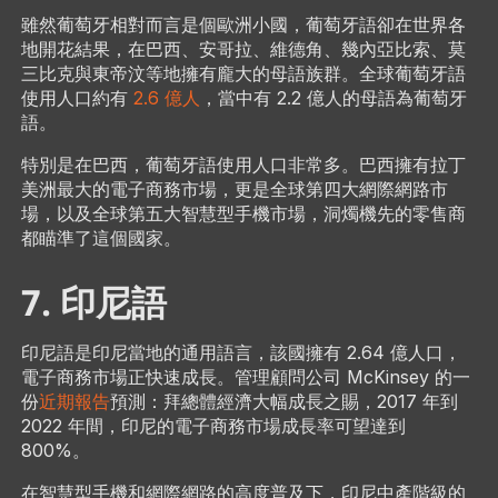
雖然葡萄牙相對而言是個歐洲小國，葡萄牙語卻在世界各
地開花結果，在巴西、安哥拉、維德角、幾內亞比索、莫
三比克與東帝汶等地擁有龐大的母語族群。全球葡萄牙語
使用人口約有
2.6 億人
，當中有 2.2 億人的母語為葡萄牙
語。
特別是在巴西，葡萄牙語使用人口非常多。巴西擁有拉丁
美洲最大的電子商務市場，更是全球第四大網際網路市
場，以及全球第五大智慧型手機市場，洞燭機先的零售商
都瞄準了這個國家。
7. 印尼語
印尼語是印尼當地的通用語言，該國擁有 2.64 億人口，
電子商務市場正快速成長。管理顧問公司 McKinsey 的一
份
近期報告
預測：拜總體經濟大幅成長之賜，2017 年到
2022 年間，印尼的電子商務市場成長率可望達到
800%。
在智慧型手機和網際網路的高度普及下，印尼中產階級的