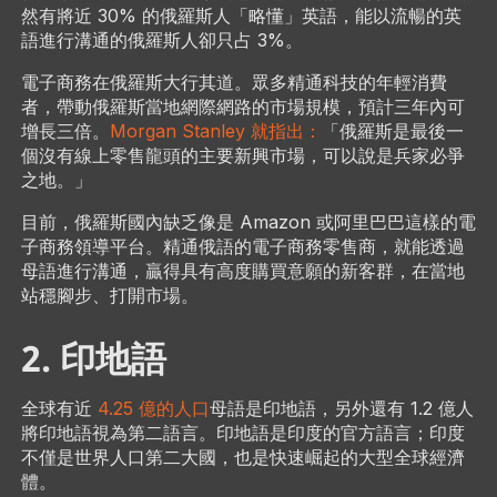
然有將近 30% 的俄羅斯人「略懂」英語，能以流暢的英
語進行溝通的俄羅斯人卻只占 3%。
電子商務在俄羅斯大行其道。眾多精通科技的年輕消費
者，帶動俄羅斯當地網際網路的市場規模，預計三年內可
增長三倍。
Morgan Stanley 就指出：
「俄羅斯是最後一
個沒有線上零售龍頭的主要新興市場，可以說是兵家必爭
之地。」
目前，俄羅斯國內缺乏像是 Amazon 或阿里巴巴這樣的電
子商務領導平台。精通俄語的電子商務零售商，就能透過
母語進行溝通，贏得具有高度購買意願的新客群，在當地
站穩腳步、打開市場。
2. 印地語
全球有近
4.25 億的人口
母語是印地語，另外還有 1.2 億人
將印地語視為第二語言。印地語是印度的官方語言；印度
不僅是世界人口第二大國，也是快速崛起的大型全球經濟
體。