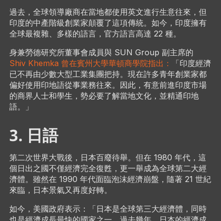
過去，全球領導廠商在當地都使用英文進行生意往來，但
印度的中產階級創業家顛覆了這項傳統。如今，印度擁有
全球最複雜、多樣的語言，官方語言高達 22 種。
身兼勞德研究所董事會成員與 SUN Group 副主席的
Shiv Khemka 曾在賓州大學華頓商學院指出：
「印度經濟
已不再由少數大型工業集團把持。現在許多青年創業家都
偏好使用印地語從事業務往來。因此，有意前進印度市場
的商界人士和學生，勢必要了解當地文化，並精通印地
語。」
3. 日語
第二次世界大戰後，日本百廢待舉。但在 1980 年代，這
個日出之國不僅經濟完全復甦，更一舉成為全球第二大經
濟體。雖然在 1990 年代面臨泡沫經濟崩盤，隨著 21 世紀
來臨，日本景氣又再度好轉。
如今，美國政府表示：「日本是全球第三大經濟體，同時
也是經濟成長最快的國家之一。過去幾年，日本的經濟成