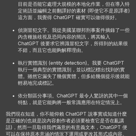
目前是否能它處理大規模的本地化作業，但在導入特
定術語並編輯之前翻譯好的素材 (即使它不是原譯者)
這方面，我覺得 ChatGPT 確實可以做得很好。
偵測冒犯文字。我從美國某聯邦刑事案件摘錄了一些
內含種族歧視及恐同內容的簡訊，將其輸入
ChatGPT 後要求它辨識冒犯文字，所得到的結果很
不錯，而且它也能夠解釋理由。
執行實體識別 (entity detection)。我要 ChatGPT
執行一個典型的實體識別，並以標記標出找到的實
體。雖然它漏失了幾個實體，但多給幾個提示後就能
輕易地完成標記。
依分類區分事項。ChatGPT 最令人驚訝的其中一個
特點，就是它能夠將一般常識應用在特定情況上。
我們現在知道，你不能仰賴 ChatGPT 說事實或知道什麼
是正確的(也就是說內容創作者必須要檢查它是否在亂講
話)，然而一旦取得我們滿意的有意義文本，ChatGPT 便
可以在保持原本意涵的情況下運用或更改其形式或內容。