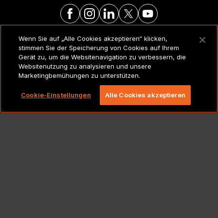
Wenn Sie auf „Alle Cookies akzeptieren“ klicken,
RECHTSVERMERKE UND
stimmen Sie der Speicherung von Cookies auf Ihrem
RICHTLINIEN
Gerät zu, um die Websitenavigation zu verbessern, die
Websitenutzung zu analysieren und unsere
Marketingbemühungen zu unterstützen.
Copyright 2026 Lionbridge Technologies, LLC. Alle
Rechte vorbehalten.
Cookie-Einstellungen
Alle Cookies akzeptieren