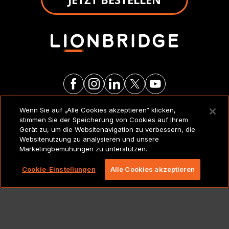
Wenn Sie auf „Alle Cookies akzeptieren“ klicken,
RECHTSVERMERKE UND
stimmen Sie der Speicherung von Cookies auf Ihrem
RICHTLINIEN
Gerät zu, um die Websitenavigation zu verbessern, die
Websitenutzung zu analysieren und unsere
Marketingbemühungen zu unterstützen.
Copyright 2026 Lionbridge Technologies, LLC. Alle
Rechte vorbehalten.
Cookie-Einstellungen
Alle Cookies akzeptieren