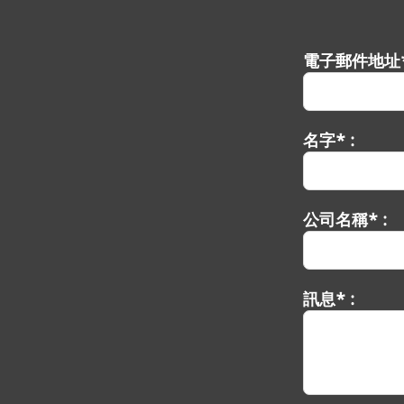
電子郵件地址*
名字* :
公司名稱* :
訊息* :