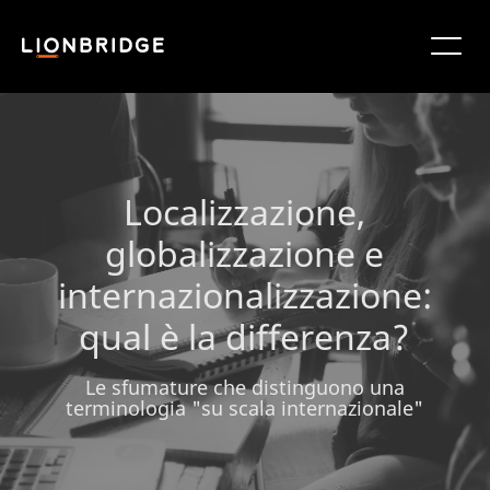
Localizzazione,
globalizzazione e
internazionalizzazione:
qual è la differenza?
Le sfumature che distinguono una
terminologia "su scala internazionale"