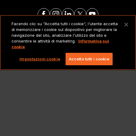
Facendo clic su "Accetta tutti i cookie", l'utente accetta
di memorizzare i cookie sul dispositivo per migliorare la
NOTE LEGALI
navigazione del sito, analizzare l'utilizzo del sito e
consentire le attività di marketing.
Informativa sui
cookie
Copyright 2026 Lionbridge Technologies, LLC. Tutti
i diritti riservati.
Impostazioni cookie
Accetta tutti i cookie