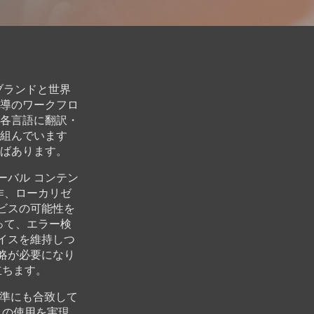
ブランドと世界
導のワークフロ
各言語に翻訳・
組んでいます
ばあります。
ーバル コンテン
作、ローカリゼ
ービスの可能性を
行って、エラー検
ボイスを維持しつ
戦略が必要になり
立ちます。
基準にも合致して
 の使用を実現