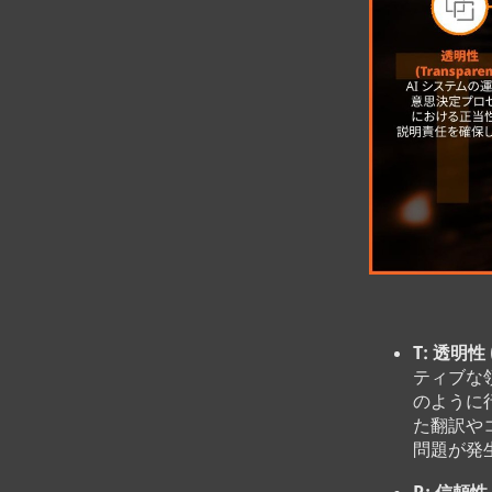
T: 透明性 (
ティブな
のように
た翻訳や
問題が発