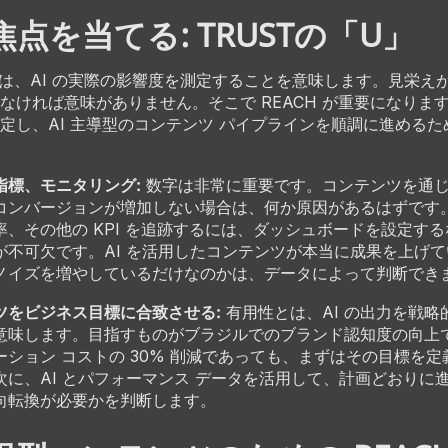
点を当てる: TRUSTの「U」
) は、AI の実際の影響度を測定することを意味します。見栄え
なければ意味がありません。そこで REACH が重要になります。
定し、AI 主導型のコンテンツ パイプラインを順調に進める
指標、モニタリング:
数字は非常に重要です。コンテンツを通
コンバージョンが増加しない場合は、何か原因があるはずです。
率、その他の KPI を追跡するには、ダッシュボードを設定す
が不可欠です。AI を活用したコンテンツが本当に成果を上げ
ノイズを増やしているだけなのかは、データによって判断でき
ツをビジネス目標に合致させる:
有用性とは、AI の出力を戦略
意味します。目指すものがブラジルでのブランド認知度の向上
ーション コストの 30% 削減であっても、まずはその目標を
次に、AI とパフォーマンス データを活用して、計画どおりに
向転換が必要かを判断します。