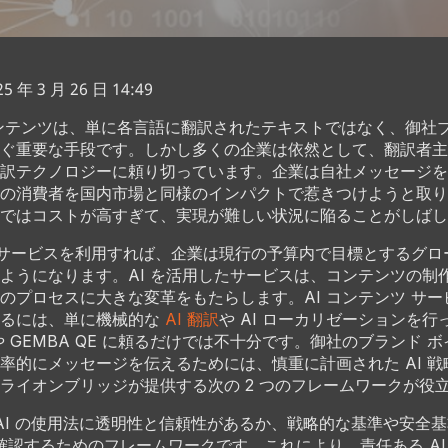
 年 3 月 26 日 14:49
ンテンツは、単に各言語に翻訳されたテキストではなく、御社
ぐ重要な手段です。しかし多くの企業は依然として、翻訳者主
訳テクノロジーに頼り切っています。企業は自社メッセージを
の消費者を国内市場と同様のインパクトで惹きつけようと取り
ではコストが高すぎて、実現が難しい状況に陥ることがしばし
ツ サービスを利用すれば、企業は現行の予算内で目標とするグロ
ようになります。AI を活用したサービスは、コンテンツの制
のプロセスに大きな変革をもたらします。AI コンテンツ サ
するには、単に機械的な
AI 翻訳
や AI ローカリゼーションを
 や GEMBA QE に頼るだけでは不十分です。御社のブランド 
率的にメッセージを伝えるためには、慎重に計画された AI 
ライオンブリッジが提供する次の 2 つのフレームワークが役
 AI の使用法に透明性と信頼性があるか、戦略的な基準や安全
確認するためのフレームワークです。これにより、責任ある AI