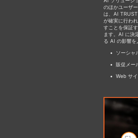
AI ソリュー
のほかユーザー
は、AI TRU
が確実に行われ
すことを保証す
ます。AI に
る AI の影
ソーシャ
販促メー
Web サ