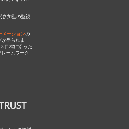
人間参加型の監視
ーメーション
の
プが得られま
ス目標に沿った
 フレームワーク
RUST