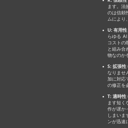
R: 信頼性 (
ます。法
のは信頼
ムにより
U: 有用性 (
らゆる 
コストの
と組み合
物なのか
S: 拡張性 (
なりませ
加に対応
の修正を
T: 適時性 (
ます短く
作が遅か
しまいま
ンが迅速