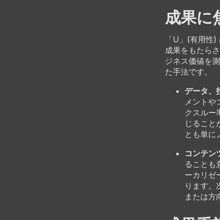
成果に焦
「U」(有用性
成果をもたらさ
ジネス価値を測
た手法です。
データ、
メントや
クスルー
じること
とも単に
コンテン
ることも
ーカリゼ
ります。
または方