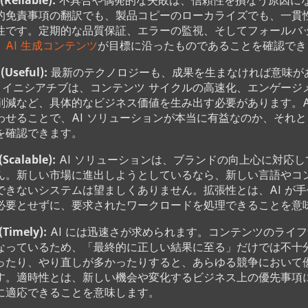
Reliable):
不具合や偶発的な失敗は、信頼性を損なう原因に
的免責事項の翻訳でも、製品コピーのローカライズでも、一貫
性です。定期的な品質保証、エラーの監視、そしてフォールバ
、
AI 生成コンテンツ
が目標に沿ったものであることを確認でき
Useful):
最新のテクノロジーも、成果を生まなければ意味が
AI イニシアチブは、コンテンツ サイクルの高速化、エンゲージ
削減など、具体的なビジネス価値を生み出す必要があります。A
わせることで、AI ソリューションが本当に有益なのか、それ
を確認できます。
Scalable):
AI ソリューションは、ブランドの向上心に対応
ん。新しい市場に進出しようとしているなら、新しい言語やコ
できないシステムは望ましくありません。拡張性とは、AI が
必要とせずに、要求されたワークロードを処理できることを意
Timely):
AI には迅速さが求められます。コンテンツのライ
なっているため、「最終的に正しい結果に至る」だけでは不十分
ったり、やり直しが多かったりすると、あらゆる競争において
す。適時性とは、新しい機会や変化するビジネス上の優先事項
に適応できることを意味します。