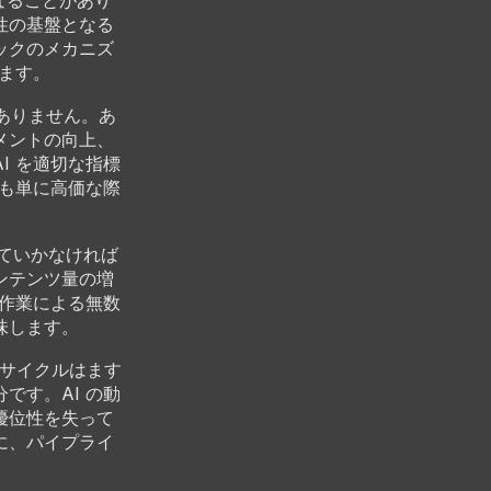
なることがあり
性の基盤となる
ックのメカニズ
ます。
ありません。あ
メントの向上、
I を適切な指標
とも単に高価な際
していかなければ
ンテンツ量の増
手作業による無数
味します。
フサイクルはます
です。AI の動
優位性を失って
に、パイプライ