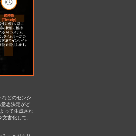
トなどのセンシ
る意思決定がど
によって生成され
を文書化して、