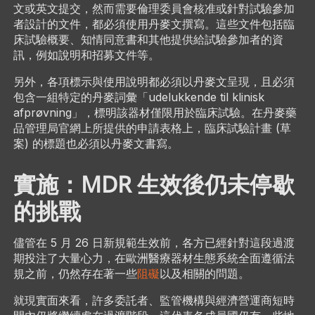
文或英文提交，然而需要倫理委員會核准或針對試驗參加
者設計的文件，都必須使用丹麥文撰寫。這些文件包括臨
床試驗概要、知情同意書和其他提供給試驗參加者的資
訊，例如說明和招募文件等。
另外，各項標示與使用說明都必須以丹麥文呈現，且必須
包含一組特定的丹麥詞彙「udelukkende til klinisk
afprøvning」，標明該器材僅限用於臨床試驗。在丹麥藥
品管理局官網上所提供的申請表格上，臨床試驗計畫 (草
案) 的標題也必須以丹麥文書寫。
實施：MDR 生效後仍未停歇
的挑戰
儘管在 5 月 26 日新規範生效前，各方已經針對這段過渡
期投注了大量心力，在歐洲醫療器材生態系統全面遵循法
規之前，仍然存在著一些
阻礙
以及相關的問題。
就現實面來看，許多委託者、監管機構與經濟營運商短時