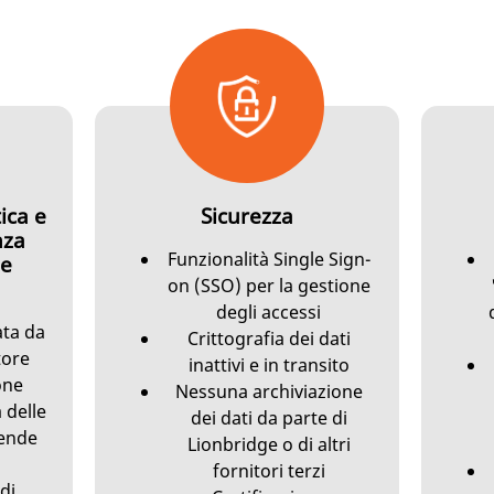
ica e
Sicurezza
nza
Funzionalità Single Sign-
se
on (SSO) per la gestione
degli accessi
ata da
Crittografia dei dati
tore
inattivi e in transito
one
Nessuna archiviazione
 delle
dei dati da parte di
iende
Lionbridge o di altri
fornitori terzi
di