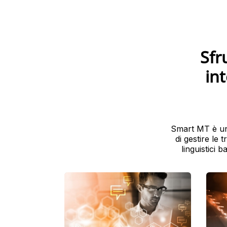
Sfr
int
Smart MT è una
di gestire le 
linguistici b