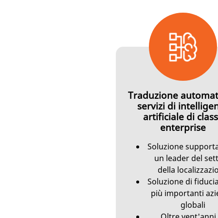
Traduzione automat
servizi di intellige
artificiale di clas
enterprise
Soluzione support
un leader del set
della localizzazi
Soluzione di fiducia
più importanti az
globali
Oltre vent'anni 