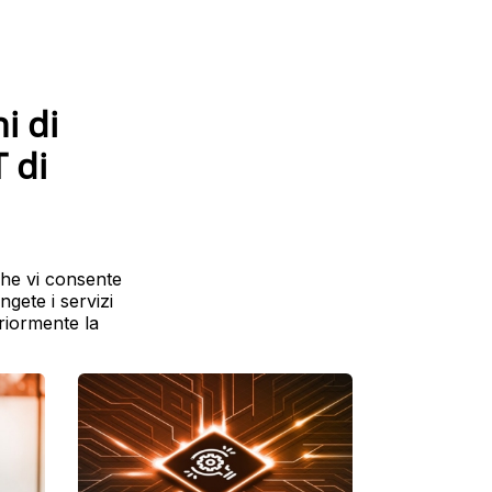
i di
T di
che vi consente
ngete i servizi
teriormente la