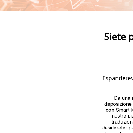
Siete 
Espandetevi
Da una r
disposizione 
con Smart M
nostra pi
traduzione
desiderate) pe