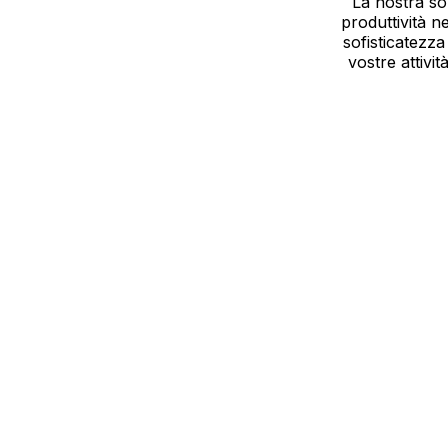
La nostra so
produttività ne
sofisticatezza
vostre attivit