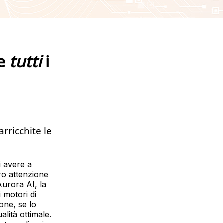
re
tutti
i
rricchite le
i avere a
oro attenzione
urora AI, la
 motori di
ione, se lo
alità ottimale.