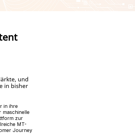
tent
Märkte, und
 in bisher
 in ihre
r maschinelle
ttform zur
lreiche MT-
stomer Journey