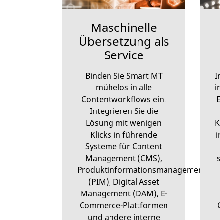
Maschinelle
Übersetzung als
Service
Binden Sie Smart MT
I
mühelos in alle
i
Contentworkflows ein.
E
Integrieren Sie die
Lösung mit wenigen
K
Klicks in führende
i
Systeme für Content
Management (CMS),
Produktinformationsmanagement
(PIM), Digital Asset
Management (DAM), E-
Commerce-Plattformen
und andere interne