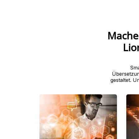
Machen
Lio
Sma
Übersetzun
gestaltet. 