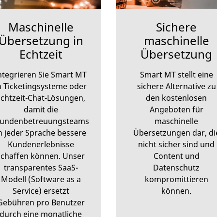
Maschinelle
Sichere
Übersetzung in
maschinelle
Echtzeit
Übersetzung
ntegrieren Sie Smart MT
Smart MT stellt eine
n Ticketingsysteme oder
sichere Alternative zu
chtzeit-Chat-Lösungen,
den kostenlosen
damit die
Angeboten für
undenbetreuungsteams
maschinelle
n jeder Sprache bessere
Übersetzungen dar, di
Kundenerlebnisse
nicht sicher sind und
schaffen können. Unser
Content und
transparentes SaaS-
Datenschutz
Modell (Software as a
kompromittieren
Service) ersetzt
können.
Gebühren pro Benutzer
durch eine monatliche