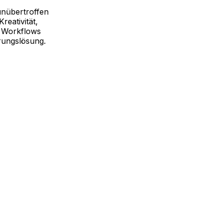
unübertroffen
reativität,
e Workflows
erungslösung.