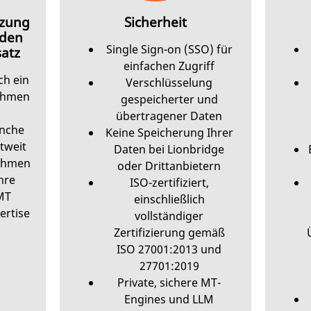
tzung
Sicherheit
 den
Single Sign-on (SSO) für
atz
einfachen Zugriff
ch ein
Verschlüsselung
ehmen
gespeicherter und
übertragener Daten
anche
Keine Speicherung Ihrer
tweit
Daten bei Lionbridge
ehmen
oder Drittanbietern
hre
ISO-zertifiziert,
MT
einschließlich
ertise
vollständiger
Zertifizierung gemäß
ISO 27001:2013 und
27701:2019
Private, sichere MT-
Engines und LLM