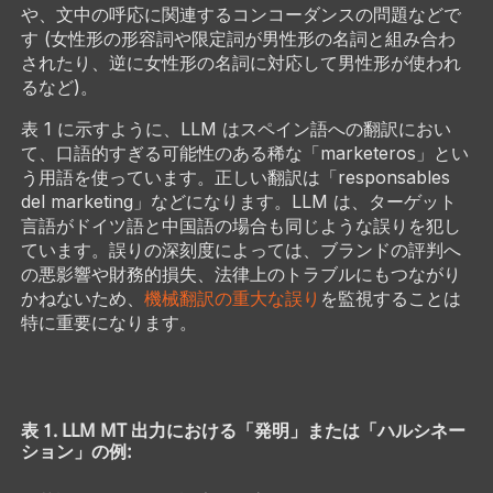
や、文中の呼応に関連するコンコーダンスの問題などで
す (女性形の形容詞や限定詞が男性形の名詞と組み合わ
されたり、逆に女性形の名詞に対応して男性形が使われ
るなど)。
表 1 に示すように、LLM はスペイン語への翻訳におい
て、口語的すぎる可能性のある稀な「marketeros」とい
う用語を使っています。正しい翻訳は「responsables
del marketing」などになります。LLM は、ターゲット
言語がドイツ語と中国語の場合も同じような誤りを犯し
ています。誤りの深刻度によっては、ブランドの評判へ
の悪影響や財務的損失、法律上のトラブルにもつながり
かねないため、
機械翻訳の重大な誤り
を監視することは
特に重要になります。
表 1. LLM MT 出力における「発明」または「ハルシネー
ション」の例: