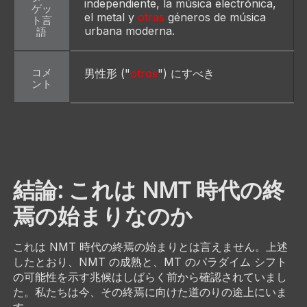
independiente, la música electrónica, 
ゲッ
el metal y 
otras
 géneros de música 
ト言
urbana moderna.
語
コメ
男性形 ("
otros
") にすべき
ント
結論: これは NMT 時代の終
焉の始まりなのか
これは NMT 時代の終焉の始まりとは言えません。上述
したとおり、NMT の成熟と、MT のパラダイム シフト
の可能性を示す兆候はしばらく前から確認されていまし
た。私たちは今、その終焉に向けた道のりの途上にいま
す。