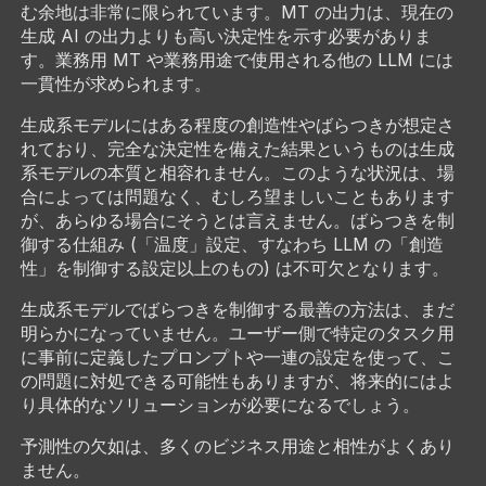
む余地は非常に限られています。MT の出力は、現在の
生成 AI の出力よりも高い決定性を示す必要がありま
す。業務用 MT や業務用途で使用される他の LLM には
一貫性が求められます。
生成系モデルにはある程度の創造性やばらつきが想定さ
れており、完全な決定性を備えた結果というものは生成
系モデルの本質と相容れません。
このような状況は、場
合によっては問題なく、むしろ望ましいこともあります
が、あらゆる場合にそうとは言えません。ばらつきを制
御する仕組み (「温度」設定、すなわち LLM の「創造
性」を制御する設定以上のもの) は不可欠となります。
生成系モデルでばらつきを制御する最善の方法は、まだ
明らかになっていません。ユーザー側で特定のタスク用
に事前に定義したプロンプトや一連の設定を使って、こ
の問題に対処できる可能性もありますが、将来的にはよ
り具体的なソリューションが必要になるでしょう。
予測性の欠如は、多くのビジネス用途と相性がよくあり
ません。