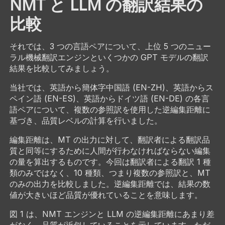
NMT と LLM の翻訳結果の
比較
それでは、3 つの言語ペアについて、上位 5 つのニュー
ラル機械翻訳エンジンといくつかの GPT モデルの翻訳
結果を比較してみましょう。
当社では、英語から簡体字中国語 (EN-ZH)、英語からス
ペイン語 (EN-ES)、英語からドイツ語 (EN-DE) の各言
語ペアについて、複数の参照訳を使用した逆編集距離に
基づき、品質レベルの計算を行いました。
編集距離は、MT の出力に対して、翻訳者による翻訳品
質と同等にするために人間が行わなければならない編集
の量を算出するものです。今回は翻訳者による翻訳 1 種
類のみではなく、10 種類、つまり複数の参照訳と、MT
のみの出力を比較しました。逆編集距離では、結果の数
値が大きいほど品質が優れていることを意味します。
図 1 は、NMT エンジンと LLM の逆編集距離にあまり差
がなく、品質が近似していることを示しています。ただ