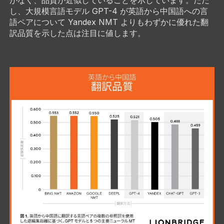
し、大規模言語モデル GPT-4 が英語から中国語への言
語ペアについて Yandex NMT よりもわずかに優れた翻
訳品質を示した点は注目に値します。