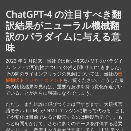
ChatGPT-4 の注目すべき翻
訳結果がニューラル機械翻
訳のパラダイムに与える意
味
2022 年 2 月以来、当社では近い将来の MT のパラダイ
ム シフトの可能性について公然と問い掛けてきました。
その間のライオンブリッジの見解については、当社の
機
械翻訳トラッカー コメント
をご覧ください。こうした最
新の比較結果を見れば、重要な意味を持つ変化が近づい
ていることがさらに明確になるでしょう。
ただし、まだ結論に飛びつくには早すぎます。大規模言
語モデル (LLM) が NMT エンジンに取って代わる、まし
てや変化は目前であると断言するのは時期尚早です。も
っと時間をかけて、さらに多くのデータを評価する必要
があります。考慮すべき要素は非常に多く、LLM テクノ