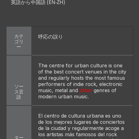
英語から中国語 (EN-ZH)
カテ
呼応の誤り
ゴリ
ー
The centre for urban culture is one 
of the best concert venues in the city 
and regularly hosts the most famous 
performers of indie rock, electronic 
ソー
music, metal and 
other
 genres of 
ス言
modern urban music.
語
El centro de cultura urbana es uno 
de los mejores lugares de conciertos 
de la ciudad y regularmente acoge a 
los artistas más famosos del rock 
ター