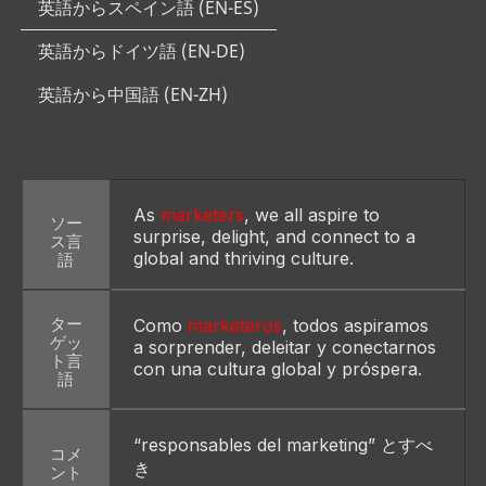
英語からスペイン語 (EN-ES)
英語からドイツ語 (EN-DE)
英語から中国語 (EN-ZH)
As 
marketers
, we all aspire to 
ソー
surprise, delight, and connect to a 
ス言
global and thriving culture.
語
ター
Como 
marketeros
, todos aspiramos 
ゲッ
a sorprender, deleitar y conectarnos 
ト言
con una cultura global y próspera.
語
“responsables del marketing” とすべ
コメ
き
ント