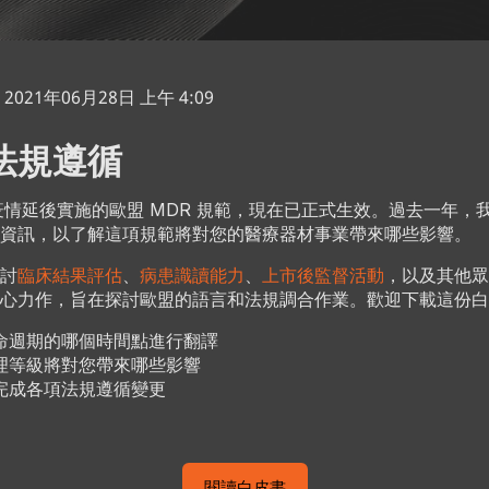
021年06月28日 上午 4:09
法規遵循
19 疫情延後實施的歐盟 MDR 規範，現在已正式生效。過去一年
新資訊，以了解這項規範將對您的醫療器材事業帶來哪些影響。
討
臨床結果評估
、
病患識讀能力
、
上市後監督活動
，以及其他眾
心力作，旨在探討歐盟的語言和法規調合作業。歡迎下載這份白
命週期的哪個時間點進行翻譯
理等級將對您帶來哪些影響
完成各項法規遵循變更