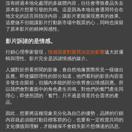
沒有經過本地化處理的多媒體內容，往往會導致產品失去
原本影片想要引發的共鳴。這是因為本地化會運用符合在
地文化的語言與指涉內容，讓影片更能展現應有的效果。
這麼做不但能讓影片打動新市場中觀眾的心，同時也保留
了原本影片的精神與感性。
影片訴諸的是情感。
行銷心理學家發現，
情感因素對購買決定的影響
遠大於邏
輯與理性。影片完全是訴諸情感的媒介。
人腦對於所看所聞的影像，會自然地像實際所見一樣做出
反應。即使腦部理性的部分知道，他們看到的影音內容並
非發生在眼前，但腦內本能的部分依舊會以情感回應。所
以我們會對畫面中的角色產生共鳴，對他們的奮鬥產生同
理心，即便所謂的「奮鬥」只不過是尋覓符合需求的產
品。
因此，想要將這種現象充分化為自己的優勢，品牌的行銷
內容就必須能打動目標客群的心，也要有一定程度共同的
文化價值與理解，才能確保不會錯失影片想傳達的訊息。