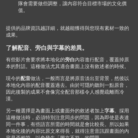
隊會需要做些調整，讓內容符合目標市場的文化價
值。
提供的品牌資訊越詳細，就越能獲得與您現有素材一致的
成果。
了解配音、旁白與字幕的差異。
旁白
有些影片會要求將本地化的
內容進行配音，覆蓋掉原
本的對話。這種做法尤其適合畫面上沒有敘述者的時候。
配音
現今的
做法，一般而言是將原音淡出至背景，然後以
本地化內容的配音覆蓋過去。由於可隱約聽到一點原音，
因此後製的成果不會像完全配音那樣令人感覺疏離而冷
漠。
字幕
另一種選擇是為畫面上或畫面外的敘述者加上
。採用
這種做法時，必須特別注意同步的問題，因為即使是表達
同一件事，有些語言所需的時間就是會比較長。所以如果
本地化後的內容比原文來得長，就得注意音訊跟畫面的內
容是否相符，以免發生「圖文不符」的問題。