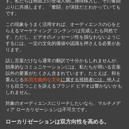
す。私たちは画面上の登場人物に感情移入し、その奮闘
ぶりに共感します。「奮闘」が演技だとわかっていても
です。
この現象をうまく活用すれば、オーディエンスの心をと
らえるマーケティング コンテンツは完成したも同然で
す。ただし、ビデオのメッセージ性を損なわないように
するには、一定の文化的価値や認識を押さえる必要があ
ります。
話し言葉だけなら通常の翻訳で十分かもしれませんが、
効果的なコミュニケーションには、私たちが用いる言葉
以外の要素がたくさん含まれています。たとえば、和を
重んじる
集団主義的な文化
に属する視聴者には、
他人よ
りも目立つことを訴えるブランド ビデオは響かないかも
しれません。
対象のオーディエンスにリーチしたいなら、マルチメデ
ィア ローカリゼーションは不可欠です。
ローカリゼーションは双方向性を高める。