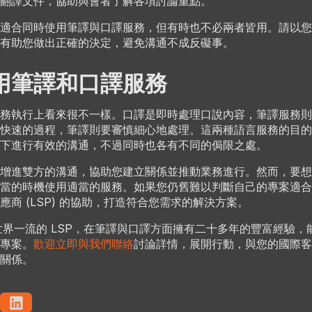
翻譯文件，協助與會者了解各項討論重點。
適合同時使用筆譯與口譯服務，但有時也不必兩者皆用。請以您
有助您做出正確的決定，避免溝通不成反礙事。
用筆譯和口譯服務
務執行上看來很不一樣。口譯是即時處理口說內容，筆譯服務則
快速的過程，筆譯則要審慎細心地處理。這兩種語言服務的目的
下進行有效的溝通，不過同時也各有不同的侷限之處。
增進雙方的溝通，協助您建立關係並推動業務進行。然而，要想
當的時機使用適當的服務。如果您仍舊難以判斷自己的專案適合
應商 (LSP) 的協助，打造符合您需求的解決方案。
ge 是世界一流的 LSP，在筆譯與口譯方面擁有二十多年的豐富經驗
專案。
歡迎立即與我們聯絡
討論詳情，展開行動，與您的國際客
關係。