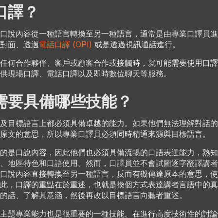
口譯？
口說內容從一種語言轉換至另一種語言，通常是由專業口譯員進
對面、透過
電話口譯 (OPI)
或是透過視訊通話進行。
任何合作夥伴、客戶或顧客合作或接觸時，就可能需要使用口譯
供現場口譯、電話口譯以及即時數位聊天等服務。
需要具備哪些技能？
及目標語言上都必須具備卓越的能力。如果他們無法理解對話的
原文的意思，所以專業口譯員必須同時精通來源與目標語言。
的是口說內容，因此他們也必須具備流暢的口語表達能力，熟知
、地區特色和口語使用。然而，口譯員並不會試圖逐字翻譯講者
口說內容直接轉換至另一種語言，反而有礙傳達原本的意思，使
此，口譯的重點在於重述，也就是換個方式表達講者言語中的真
的話、了解其意涵，然後再改以目標語言向聽者重述。
主題專業能力也是很重要的一種技能。在進行高度技術性的討論