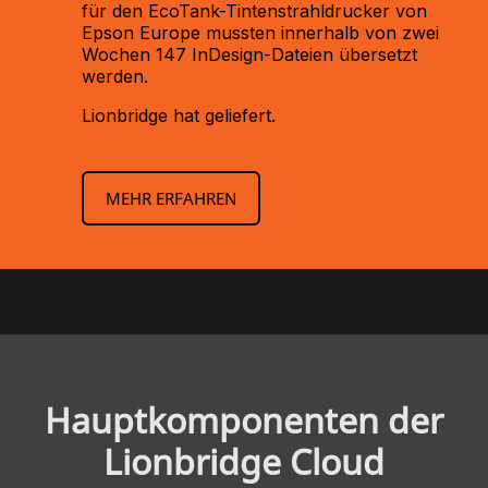
für den EcoTank-Tintenstrahldrucker von
Epson Europe mussten innerhalb von zwei
Wochen 147 InDesign-Dateien übersetzt
werden.
Lionbridge hat geliefert.
MEHR ERFAHREN
Haupt­komponenten der
Lionbridge Cloud