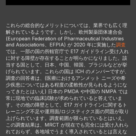
これらの総合的なメリットについては、業界でも広く理
解されているようです。しかし、欧州製薬団体連合会
(European Federation of Pharmaceutical Industries
and Associations、EFPIA) が 2020 年に実施した
調査
では、一部の国の所轄官庁で E17 ガイドライン受け入れ
に対する障壁が存在することが明らかになりました。該
当する国として、日本、中国、韓国、ブラジルなどが挙
げられています。これらの国は ICH のメンバーですが、
調査の回答者は、(医療におけるアンメット ニーズや希
少疾患についてはある程度の柔軟性が見られるようにな
ってきたとはいえ) 日本の PMDA や中国の NMPA では
常に現地での臨床試験が求められていると答えていま
す。その他の障壁として、E17 ガイドラインに関するト
レーニング不足や運用面/ロジスティクス面の問題が取り
上げられています。調査範囲が限られているとはいえ、
この調査結果は、MRCT が現在でも完全には受け入れら
れておらず、各地域でうまく導入されているとは言えな