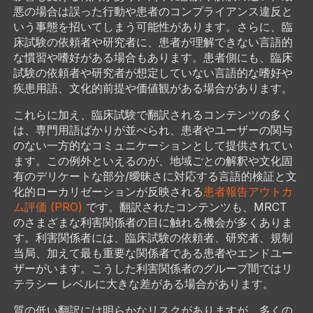
悪の場合は誤った行動や患者のコンプライアンス違反と
いう事態を招いてしまう可能性があります。さらに、臨
床試験の依頼者や研究者に、患者が理解できない言語的
な慣習や嗜好がある場合もあります。患者側にも、臨床
試験の依頼者や研究者が想定していない言語的な嗜好や
疾患用語、文化的前提や価値観がある場合があります。
これらに加え、臨床試験で翻訳されるコンテンツの多く
は、専門用語ばかりが並べられ、患者やユーザーの関与
のない一方的なコミュニケーションとして提供されてい
ます。この例外といえるのが、地域ごとの解釈や文化固
有のデリケートな部分/曖昧さに対応する言語的検証と文
化的ローカリゼーションが反映される
患者報告アウトカ
ム評価 (PRO)
です。翻訳されたコンテンツも、MRCT
のさまざまな利害関係者の目に触れる機会が多くありま
す。利害関係者には、臨床試験の依頼者、研究者、規制
当局、加えて最も重要な関係者である患者やエンドユー
ザーがいます。こうした利害関係者のグループ間ではリ
テラシー レベルに大きな差がある場合があります。
質の低い翻訳には明らかなリスクがありますが、多くの