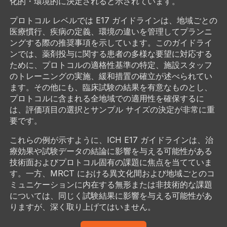
化的・環境的に決定されると示されています。
プロトコル レベルでは E17 ガイドラインは、地域ごとの
医療慣行、疾病の定義、環境の違いを管理してプランニ
ングする際の推奨事項を示しています。このガイドライ
ンでは、薬剤投与に関する患者の多様な要望に対応する
ために、プロトコルの適格性基準の特定、施設スタッフ
のトレーニングの実施、緩和措置の確立が述べられてい
ます。その他にも、臨床試験の結果を有意なものとし、
プロトコルに含まれる全地域での適用性を確保するに
は、評価項目の選択とサンプル サイズの決定が非常に重
要です。
これらの例が示すように、ICH E17 ガイドラインは、治
療効果や試験データの結論に影響を与える可能性がある
技術面およびプロトコル固有の課題に焦点を当てていま
す。一方、MRCT における異文化間および地域ごとのコ
ミュニケーションに内在する無形または非技術的な課題
については、同じく試験結果に影響を与える可能性があ
りますが、深く取り上げてはいません。