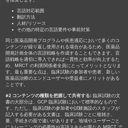
言語対応範囲
翻訳方法
人材/リソース
その他の特定の言語要件や事前対策
同じ医薬品開発プログラムや疾患適応において多くのコ
ンテンツが繰り返し使用される場合があるため、医薬品
開発計画全体の言語戦略を作成することもできます。言
語戦略を適切に導入できれば一貫性と効率が向上するた
め、MRCT の利害関係者全員にとってメリットとなりま
す。最も重要な点は、臨床試験の参加者や患者、新しい
医薬品治療のエンドユーザーや受益者にメリットがある
ことです。
#2 コンテンツの種類を把握して共有する:
臨床試験の文
書の大部分は、GCP 臨床試験において標準的なもので
す。ただし、臨床試験の参加者や試験施設のスタッフが
記入する必要がある文書は、臨床試験ごとに複雑さ、
量、手続きの面で違いがあります。地域やユーザーごと
にトレーニングの必要性や言語スキルが異なる MRCT で