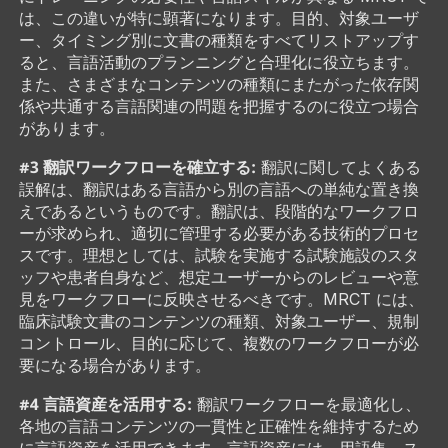
は、この違いが特に顕著になります。目的、対象ユーザ
ー、タイミング別に文書の種類をすべてリストアップす
ると、言語活動のプランニングと合理化に役立ちます。
また、さまざまなコンテンツの種類にまたがった依存関
係や共通する言語関連の問題を把握するのに役立つ場合
があります。
#3 翻訳ワークフローを確立する:
翻訳に関してよくある
誤解は、翻訳はある言語から別の言語への単純な置き換
えであるというものです。翻訳は、段階的なワークフロ
ーが求められ、適切に管理する必要がある技術的プロセ
スです。理想としては、試験を実施する試験施設のスタ
ッフや患者自身など、想定ユーザーからのレビューや意
見をワークフローに反映させるべきです。MRCT には、
臨床試験文書のコンテンツの種類、対象ユーザー、規制
コントロール、目的に応じて、複数のワークフローが必
要になる場合があります。
#4 言語資産を活用する:
翻訳ワークフローを最適化し、
各地の言語コンテンツの一貫性と正確性を維持するため
に言語資産を活用できます。言語資産には、用語集、ス