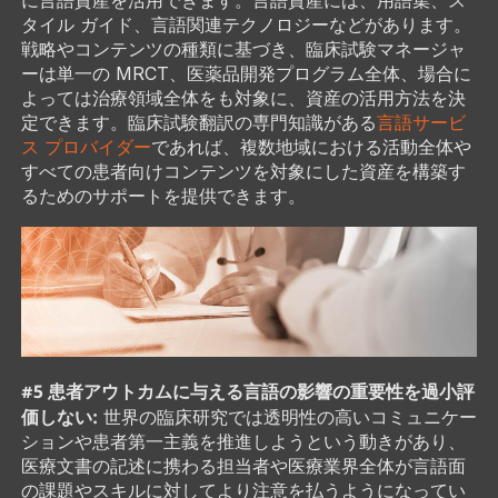
タイル ガイド、言語関連テクノロジーなどがあります。
戦略やコンテンツの種類に基づき、臨床試験マネージャ
ーは単一の MRCT、医薬品開発プログラム全体、場合に
よっては治療領域全体をも対象に、資産の活用方法を決
定できます。臨床試験翻訳の専門知識がある
言語サービ
ス プロバイダー
であれば、複数地域における活動全体や
すべての患者向けコンテンツを対象にした資産を構築す
るためのサポートを提供できます。
#5 患者アウトカムに与える言語の影響の重要性を過小評
価しない:
世界の臨床研究では透明性の高いコミュニケー
ションや患者第一主義を推進しようという動きがあり、
医療文書の記述に携わる担当者や医療業界全体が言語面
の課題やスキルに対してより注意を払うようになってい