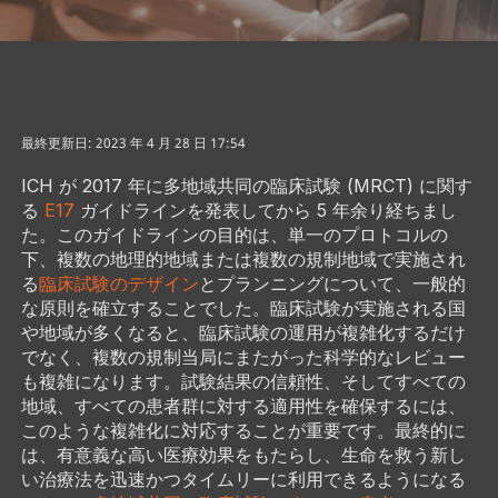
最終更新日: 2023 年 4 月 28 日 17:54
ICH が 2017 年に多地域共同の臨床試験 (MRCT) に関す
る
E17
ガイドラインを発表してから 5 年余り経ちまし
た。このガイドラインの目的は、単一のプロトコルの
下、複数の地理的地域または複数の規制地域で実施され
る
臨床試験のデザイン
とプランニングについて、一般的
な原則を確立することでした。臨床試験が実施される国
や地域が多くなると、臨床試験の運用が複雑化するだけ
でなく、複数の規制当局にまたがった科学的なレビュー
も複雑になります。試験結果の信頼性、そしてすべての
地域、すべての患者群に対する適用性を確保するには、
このような複雑化に対応することが重要です。最終的に
は、有意義な高い医療効果をもたらし、生命を救う新し
い治療法を迅速かつタイムリーに利用できるようになる