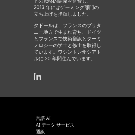
トの戦略的開発を監督し、
2013 年にはゲーミング部門の
立ち上げを指揮しました。
タドールは、フランスのブリタ
ニー地方で生まれ育ち、ドイツ
とフランスで技術翻訳とターミ
ノロジーの学士と修士を取得し
ています。ワシントン州シアト
ルに 20 年間住んでいます。
言語 AI
AI データ サービス
通訳