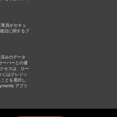
の従業員がセキュ
復旧に関するプ
認定取得済みのデータ
d サーバーとの通
アクセスは、ロー
e にはクレジッ
することを選択し
ments アプリ