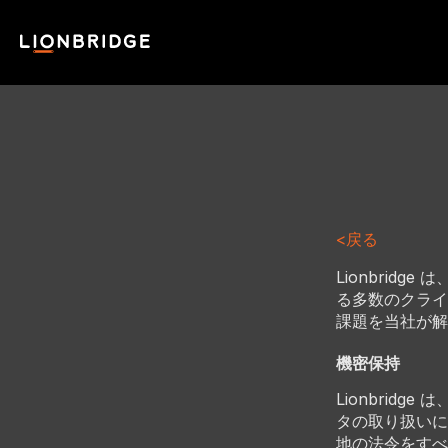
<戻る
Lionbri
る多数のクライ
課題を当社が解
機密保持
Lionbri
タの取り扱いに
地の法令をすべ