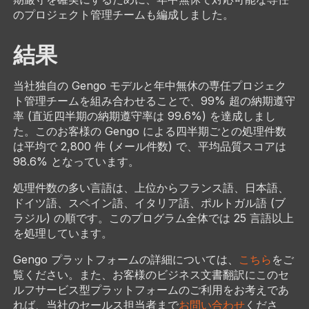
のプロジェクト管理チームも編成しました。
結果
当社独自の Gengo モデルと年中無休の専任プロジェク
ト管理チームを組み合わせることで、99% 超の納期遵守
率 (直近四半期の納期遵守率は 99.6%) を達成しまし
た。このお客様の Gengo による四半期ごとの処理件数
は平均で 2,800 件 (メール件数) で、平均品質スコアは
98.6% となっています。
処理件数の多い言語は、上位からフランス語、日本語、
ドイツ語、スペイン語、イタリア語、ポルトガル語 (ブ
ラジル) の順です。このプログラム全体では 25 言語以上
を処理しています。
Gengo プラットフォームの詳細については、
こちら
をご
覧ください。また、お客様のビジネス文書翻訳にこのセ
ルフサービス型プラットフォームのご利用をお考えであ
れば、当社のセールス担当者まで
お問い合わせ
くださ