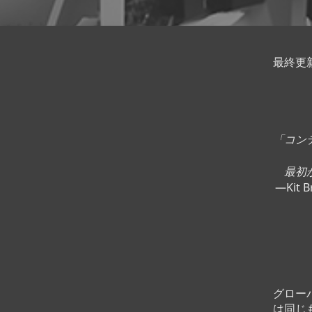
最終更新日
「コン
最初
—Kit
グロー
は同じ