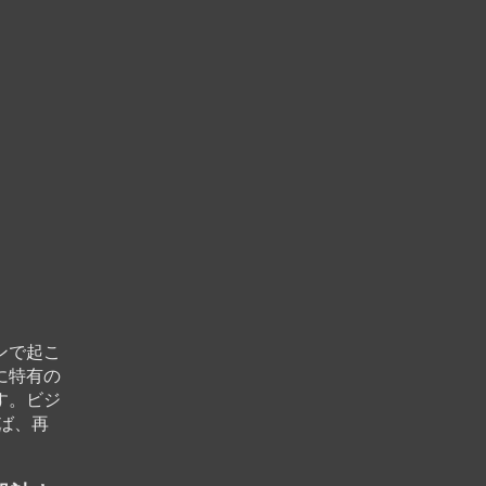
ンで起こ
に特有の
す。ビジ
ば、再