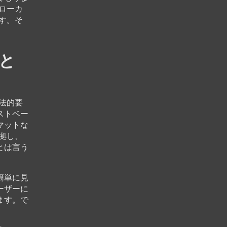
ローカ
す。そ
。
と
法的要
ストベー
マットな
拠し、
とは言う
簡単に見
ーザーに
ます。で