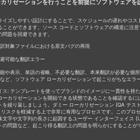
ローカリゼーションを行うことを前提にソフトウェアを
ライズしやすい設計にすることで、スケジュールの遅れやコス
ることができます。ソース コードとソフトウェアの構造に注意
の問題を回避できます。
訳対象ファイルにおける原文バグの再現
避可能な翻訳エラー
能や表示、単語の省略、不必要な翻訳、本来翻訳が必要な個所
など、ソフトウェア ローカリゼーションで起こりがちなエラ
イス: テンプレートを使ってブランドのイメージに一貫性を持
ローカリゼーションを開始できる状態であることを確認するに
トを繰り返しましょう。ダミー ローカリゼーション (QA テス
は、リスクを軽減する上で非常に有用なプロセスです。このプロ
殊文字や文字列の長さに起因するユーザー インターフェイス (UI
トの問題など、起こり得る翻訳上の問題を明らかにすることが