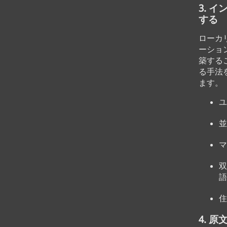
3. 
する
ローカ
ーショ
築する
る手法
ます。
ユ
並
マ
双
語
住
4. 