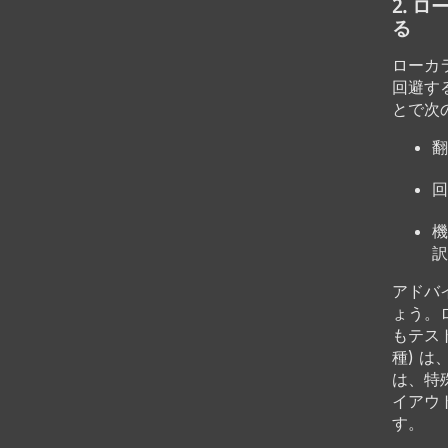
2. 
る
ローカ
回避す
とで次
翻
回
機
訳
アドバ
ょう。
もテス
種) 
は、特
イアウ
す。