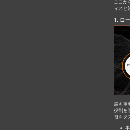
ここか
ィスと
1. 
最も重
役割を
階をタ
事