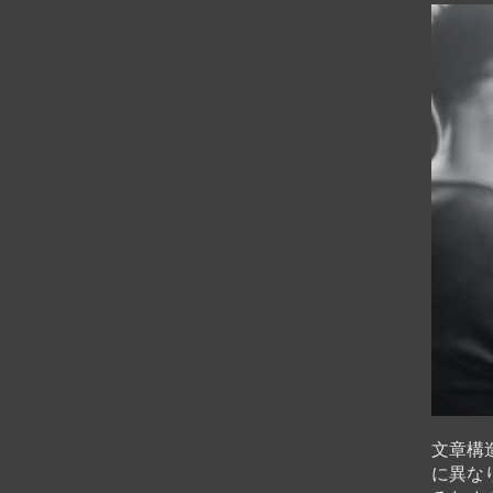
文章構
に異な