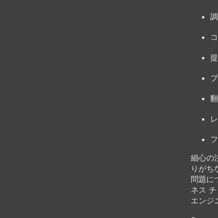
調
コ
提
プ
翻
レ
フ
細心の
りがち
問題に
ネス 
エンジ