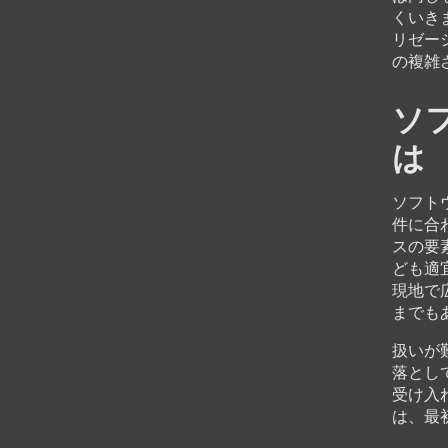
くいき
リゼー
の複雑
ソ
は
ソフト
件に合
スの要
ども適
現地で
までも
扱いが
落とし
受け入
は、最