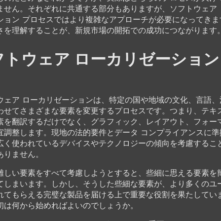
ません。それぞれに共通する部分もありますが、ソフトウェア 
ション プロセスではより複雑なアプローチが必要になってきま
さを理解することが、新規市場の開拓での成功につながります
フトウェア ローカリゼーション
ウェア ローカリゼーションは、特定の国や地域の文化、言語、
わせてさまざまな要素を変更するプロセスです。つまり、テキ
素を翻訳するだけでなく、グラフィック、レイアウト、フォー
宜調整します。現地の法的要件とデータ コンプライアンスに準
広く使われているデバイスやテクノロジーの傾向を考慮するこ
ありません。
難しい要素をすべて考慮しようとすると、些細に思える要素を
てしまいます。しかし、そうした些細な要素が、より多くのユ
れてもらえる完璧な製品を届ける上で重要な役割を果たしてい
初は何から始めればよいのでしょうか。