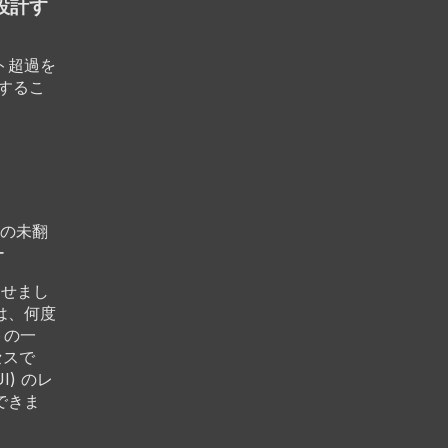
設計す
ト超過を
するこ
の未翻
ー
たせまし
は、何度
トの一
セスで
) のレ
できま