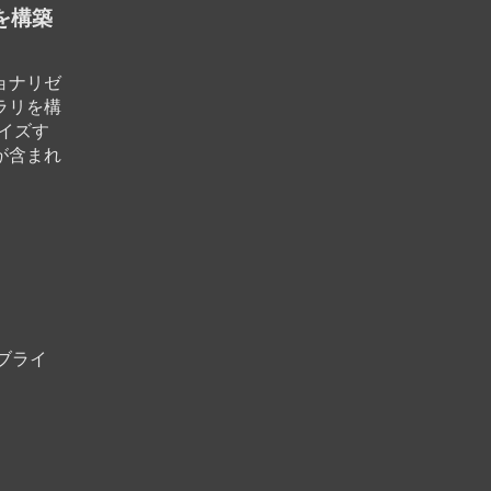
を構築
ョナリゼ
ラリを構
イズす
が含まれ
ブライ