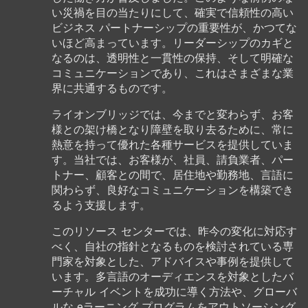
い災禍を目の当たりにして、確実で信頼性の高い
ビジネス パートナーシップの重要性が、かつてな
いほど高まっています。リーダーシップのカギと
なるのは、透明性と一貫性の保持、そして明確な
コミュニケーションであり、これはさまざまな業
界に共通するものです。
ライオンブリッジでは、今までと変わらず、お客
様との架け橋となり障壁を取り去るために、常に
熱意を持って優れた各種サービスを提供していま
す。当社では、お客様が、社員、請負業者、パー
トナー、顧客との間で、居住地や勤務地、言語に
関わらず、良好なコミュニケーションを構築でき
るよう支援します。
このリソース センターでは、昨今の変化に対応す
べく、自社の指針となるものを検討されている専
門家を対象とした、アドバイスや事例を提供して
います。多言語のオーディエンスを対象としたバ
ーチャル イベントを成功に導く方法や、グローバ
ルな eラーニング プログラムをアウトソーシング