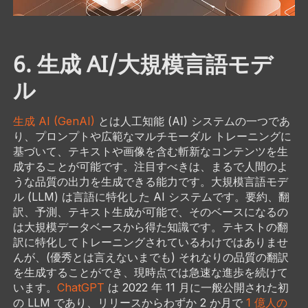
6. 生成 AI/大規模言語モデ
ル
生成 AI (GenAI)
とは人工知能 (AI) システムの一つであ
り、プロンプトや広範なマルチモーダル トレーニングに
基づいて、テキストや画像を含む斬新なコンテンツを生
成することが可能です。注目すべきは、まるで人間のよ
うな品質の出力を生成できる能力です。大規模言語モデ
ル (LLM) は言語に特化した AI システムです。要約、翻
訳、予測、テキスト生成が可能で、そのベースになるの
は大規模データベースから得た知識です。テキストの翻
訳に特化してトレーニングされているわけではありませ
んが、(優秀とは言えないまでも) それなりの品質の翻訳
を生成することができ、現時点では急速な進歩を続けて
います。
ChatGPT
は 2022 年 11 月に一般公開された初
の LLM であり、リリースからわずか 2 か月で
1 億人の