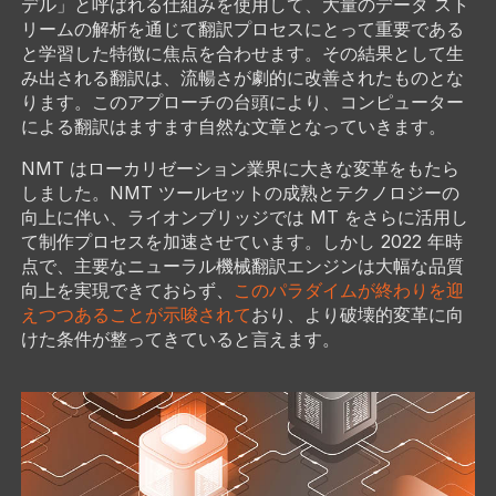
デル」と呼ばれる仕組みを使用して、大量のデータ スト
リームの解析を通じて翻訳プロセスにとって重要である
と学習した特徴に焦点を合わせます。その結果として生
み出される翻訳は、流暢さが劇的に改善されたものとな
ります。このアプローチの台頭により、コンピューター
による翻訳はますます自然な文章となっていきます。
NMT はローカリゼーション業界に大きな変革をもたら
しました。NMT ツールセットの成熟とテクノロジーの
向上に伴い、ライオンブリッジでは MT をさらに活用し
て制作プロセスを加速させています。しかし 2022 年時
点で、主要なニューラル機械翻訳エンジンは大幅な品質
向上を実現できておらず、
このパラダイムが終わりを迎
えつつあることが示唆されて
おり、より破壊的変革に向
けた条件が整ってきていると言えます。