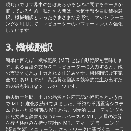
現時点では世界中のほぼあらゆるものに関するデータが
揃っているため、私たち人間は、天気予報や自動銘柄選
択、機械翻訳といったさまざまな分野で、マシン ラーニ
ングを利用してコンピューターのパフォーマンスを強化
しています。
3. 機械翻訳
簡単に言えば、機械翻訳 (MT) とは自動翻訳を意味しま
す。ある言語の文章をコンピューターに入力すると、他
の言語でそれが出力される仕組みです。機械翻訳は不完
全ではありますが、高品質な翻訳を効率的に生み出すた
めの最も強力なツールの一つです。
過去数十年間、出力の品質と対応言語の幅広さという点
で MT は進化を続けてきました。単純な単語置換システ
ムであった黎明期の MT から、明示的にコーディングさ
れた文法と辞書を持つルールベースの MT、大量の演算
を行う枠組みを持つ統計的 MT、ディープ ラーニング
(深層学習) とニューラル ネットワークに基づくニューラ