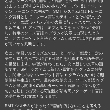
とは、ソース言語 (翻訳元の言語) とターゲット言語でま
とまって出現する単語の小さなグループを指します。マ
シン ラーニングの段階で、SMT システムにはトレーニ
ング資料として、ソース言語のテキストとその訳文 (タ
ーゲット言語) のサンプルが大量に与えられます。その
学習アルゴリズムでは、原文と訳文を n グラムに分割
し、特定のソース言語 n グラムが文章に出現したとき
に、どのターゲット言語 n グラムが訳文で出現する傾向
が高いかを判断します。
次に、学習アルゴリズムでは、ターゲット言語で一定の
語句が隣り合って出現する可能性を計算する言語モデル
を構築します。学習が終わったら、次は新しい文章の翻
訳です。SMT システムは新しい原文を n グラムに分割
し、関連性の高いターゲット言語 n グラムを見つけて翻
訳候補を生成します。最終的な訳文は、ソース言語 n グ
ラムと最も関連性の高いターゲット言語 n グラムを持
ち、連動して出現する可能性が最も高いターゲット言語
の語句を含む文章となります。
SMT システムがまったく言語的ではないことを考える