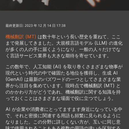
最終更新日: 2023 年 12 月 14 日 17:38
機械翻訳 (MT)
は数十年という長い歴史を重ねて、ここ
まで発展してきました。大規模言語モデル (LLM) の進化
が多くの人の手に届くようになり、一般の人々だけでな
く言語サービス業界も大きな期待を寄せています。
この数年で、人工知能 (AI) を取り巻くさまざまな物事が
現代という時代の中で確固たる地位を獲得し、生成 AI
(GenAI) は最新のバズワードの一つとしてさまざまな業
界から注目を集めています。現時点で機械翻訳 (MT) と
のかかわり方がどうであれ、機械翻訳に関する知識を持
っておくことはさまざまな場面で役に立つでしょう。
AI が企業や消費者にとってますます身近になっている中
で、それと密接に関連する用語も頻繁に見られるように
なりました。この分野に詳しくない方が、互いに同じ意
味で使用されることもある複数の用語の違いを区別する