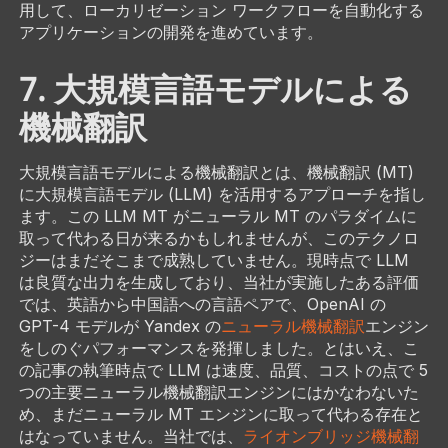
用して、ローカリゼーション ワークフローを自動化する
アプリケーションの開発を進めています。
7. 大規模言語モデルによる
機械翻訳
大規模言語モデルによる機械翻訳とは、機械翻訳 (MT)
に大規模言語モデル (LLM) を活用するアプローチを指し
ます。この LLM MT がニューラル MT のパラダイムに
取って代わる日が来るかもしれませんが、このテクノロ
ジーはまだそこまで成熟していません。現時点で LLM
は良質な出力を生成しており、当社が実施したある評価
では、英語から中国語への言語ペアで、OpenAI の
GPT-4 モデルが Yandex の
ニューラル機械翻訳
エンジン
をしのぐパフォーマンスを発揮しました。とはいえ、こ
の記事の執筆時点で LLM は速度、品質、コストの点で 5
つの主要ニューラル機械翻訳エンジンにはかなわないた
め、まだニューラル MT エンジンに取って代わる存在と
はなっていません。当社では、
ライオンブリッジ機械翻