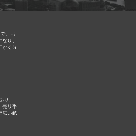
とで、お
になり、
細かく分
あり、
、売り手
幅広い範