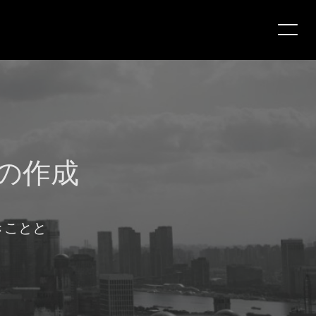
の作成
きことと