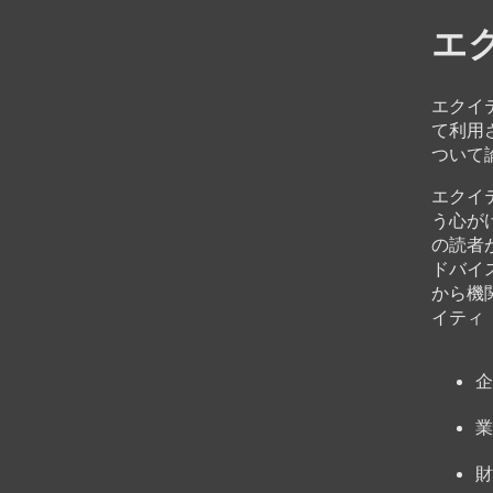
エ
エクイ
て利用
ついて
エクイ
う心が
の読者
ドバイ
から機
イティ
企
業
財