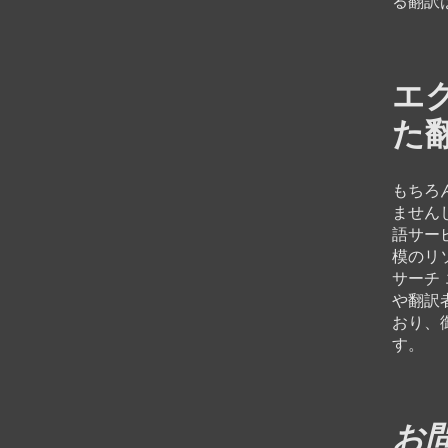
る翻訳
エ
た
もちろ
ません
語サー
模のリ
サーチ
や翻訳
おり、
す。
お