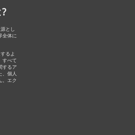
?
報源とし
界全体に
にするよ
、すべて
関するア
た、個人
ん。エク