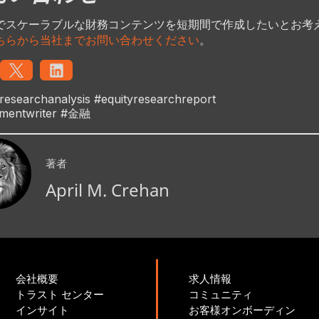
でスケーラブルな財務コンテンツを短期間で作成したいとお考
ちらから当社までお問い合わせください
。
yresearchanalysis #equityresearchreport
tmentwriter #金融
著者
April M. Crehan
会社概要
求人情報
トラスト センター
コミュニティ
インサイト
お客様オンボーディン