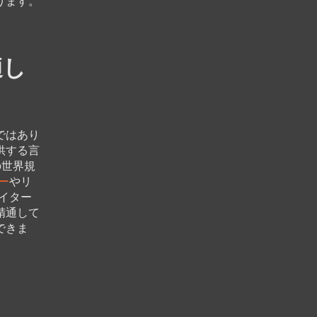
ります。
適し
ではあり
供する言
の世界規
ー
やリ
イター
精通して
できま