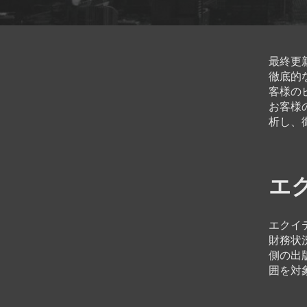
最終更新日
徹底的
客様の
お客様
析し、
エ
エクイ
財務状
側の出
囲を対