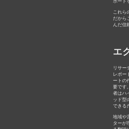
ポート
これら
だから
んだ信
エ
リサー
レポー
ートの
要です
者はハ
ッド型
できる
地域や
ターが