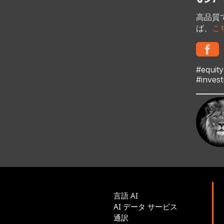
高品質
ば、
こ
#equit
#inves
言語 AI
AI データ サービス
通訳