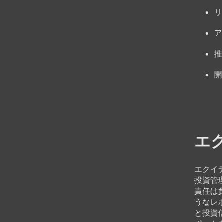
リ
ア
推
開
エ
エクイ
投資管
責任は
うなレ
と投資