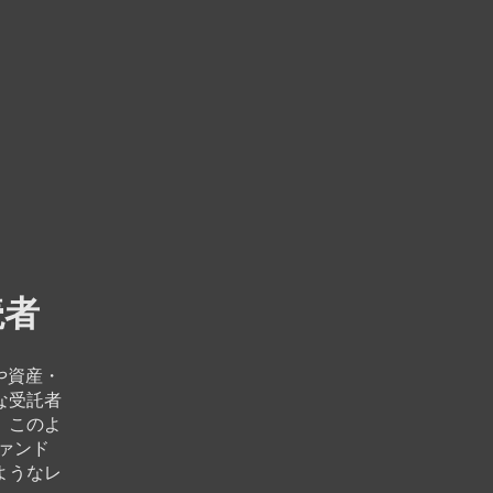
読者
や資産・
な受託者
、このよ
ァンド
ようなレ