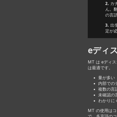
2.
カナ
ん。
の言
3.
出
定が
eディス
MT は eデ
は最適です。
量が多い
内部での
複数の言
未確認の
わかりに
MT の使用は
で、多言語のコ