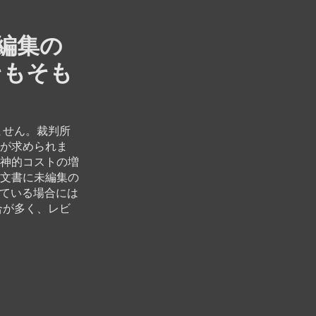
編集の
そもそも
ません。裁判所
が求められま
神的コストの増
文書に未編集の
れている場合には
合が多く、レビ