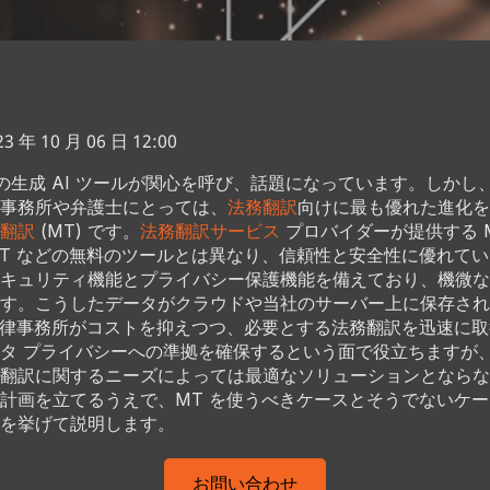
 年 10 月 06 日 12:00
の生成 AI ツールが関心を呼び、話題になっています。しかし
事務所や弁護士にとっては、
法務翻訳
向けに最も優れた進化を
翻訳
(MT) です。
法務翻訳サービス
プロバイダーが提供する MT
tGPT などの無料のツールとは異なり、信頼性と安全性に優れて
キュリティ機能とプライバシー保護機能を備えており、機微な
す。こうしたデータがクラウドや当社のサーバー上に保存され
法律事務所がコストを抑えつつ、必要とする法務翻訳を迅速に
タ プライバシーへの準拠を確保するという面で役立ちますが、
翻訳に関するニーズによっては最適なソリューションとならな
計画を立てるうえで、MT を使うべきケースとそうでないケ
を挙げて説明します。
お問い合わせ