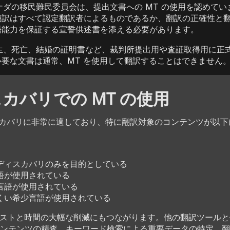
ダの移民難民委員会は、提出文書への MT の使用を認めてい
翻訳はすべて認定翻訳者によるものであるか、翻訳の正確性と
語能力を保証する宣誓供述書を添える必要があります。
生、死亡、結婚の証明書など、裁判所提出用や査証取得用に正
必要な文書は通常、MT を使用して翻訳することはできません
カバリでの MT の使用
ィスカバリに非常に適しており、特に翻訳対象のコンテンツが以
ディスカバリのみを目的としている
語が使用されている
言語が使用されている
くい希少言語が使用されている
コストと時間の大幅な削減にもつながります。他の翻訳ツール
ンテンツの精査、キーワード検索による重要データの特定、翻