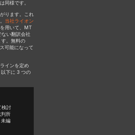
は同様です。
がります。これ
。
当社ライオン
を用いて、MT
でない翻訳会社
ます。無料の
セス可能になって
ラインを定め
以下に 3 つの
て検討
裁判所
、未編