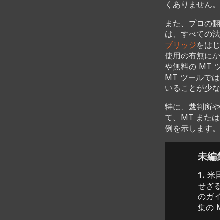
くありません。
また、プロの翻
は、すべての法
ブリッジ
をはじ
使用の有無にか
や無料の MT
MT ツールで
いることが少な
特に、裁判所や
て、MT また
例を示します。
未編
1.
米
せざ
のガ
集の 