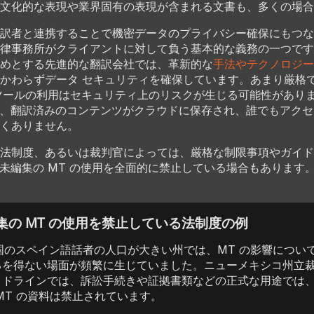
文化的な表現や業界固有の表現が含まれる文書も、多くの場合
訳者と連携することで機密データのプライバシー確保にもつな
律事務所がクライアントに対して負う基本的な義務の一つです
めとする先進的な翻訳会社では、革新的な
手法やテクノロジー
かわらずデータ セキュリティを確保しています。あまり厳格
 ツールの利用はセキュリティ上のリスクが生じる可能性があり
は、翻訳済みのコンテンツがクラウドに保存され、誰でもアク
くありません。
法制度、あるいは裁判官によっては、厳格な制限事項やガイド
は未編集の MT の使用を全面的に禁止している場合もあります。
集の MT の使用を禁止している法制度の例
国のスペイン語話者の人口が大きい州では、MT の影響につい
るを得ない場面が頻繁に生じていました。ニューメキシコ州立
イドラインでは、訴訟手続きや証拠書類などの正式な用途では
MT の資料は禁止されています。