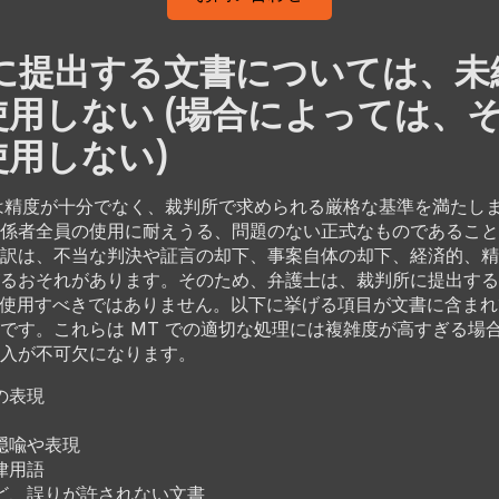
に提出する文書については、未
を使用しない (場合によっては、
使用しない)
 は精度が十分でなく、裁判所で求められる厳格な基準を満たし
係者全員の使用に耐えうる、問題のない正式なものであること
訳は、不当な判決や証言の却下、事案自体の却下、経済的、精
るおそれがあります。そのため、弁護士は、裁判所に提出する
て使用すべきではありません。以下に挙げる項目が文書に含ま
です。これらは MT での適切な処理には複雑度が高すぎる場
入が不可欠になります。
の表現
隠喩や表現
律用語
ど、誤りが許されない文書