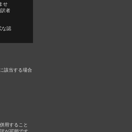
ませ
翻訳者
式な認
。
下に該当する場合
と併用すること
訳が可能です。