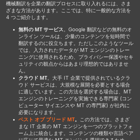
機械翻訳を企業の翻訳プロセスに取り入れるには、さま
ざまな方法があります。ここでは、特に一般的な方法を
4 つご紹介します。
無料の MT サービス
。Google 翻訳などの無料のオ
ンライン ツールは、少量のコンテンツを短時間で
翻訳するのに役立ちます。ただしこのようなツール
では、入力されたデータが MT エンジンのトレー
ニングに使用されるため、プライバシー保護やセキ
ュリティの観点からはあまり理想的ではありませ
ん。
クラウド MT
。大手 IT 企業で提供されているクラ
ウド サービスは、大規模な展開を必要とする場合
に適しています。この方法を選択する場合は、MT
エンジンのトレーニングを実施できる専門家 (コン
ピューター サイエンスや MT の専門家) が社内に
必要になります。
ベスト オブ ブリード MT
。
この方法では、さまざ
まな IT 企業の MT エンジンを一つのプラットフォ
ーム上に統合します。コンテンツの種類や言語ペア