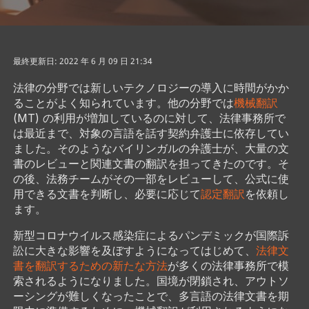
最終更新日: 2022 年 6 月 09 日 21:34
法律の分野では新しいテクノロジーの導入に時間がかか
ることがよく知られています。他の分野では
機械翻訳
(MT) の利用が増加しているのに対して、法律事務所で
は最近まで、対象の言語を話す契約弁護士に依存してい
ました。そのようなバイリンガルの弁護士が、大量の文
書のレビューと関連文書の翻訳を担ってきたのです。そ
の後、法務チームがその一部をレビューして、公式に使
用できる文書を判断し、必要に応じて
認定翻訳
を依頼し
ます。
新型コロナウイルス感染症によるパンデミックが国際訴
訟に大きな影響を及ぼすようになってはじめて、
法律文
書を翻訳するための新たな方法
が多くの法律事務所で模
索されるようになりました。国境が閉鎖され、アウトソ
ーシングが難しくなったことで、多言語の法律文書を期