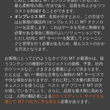
に応じて最適な MT エンジンを選択できるため、
最も柔軟性の高い方法であり、品質を向上させつつ
コストを削減することができます。
オンプレミス MT
。名前が示すとおり、この方法で
はお客様の施設内 (オンプレミス) に MT テクノロ
ジーを設置します。これはデータを完全に制御する
必要がある場合に都合のよいソリューションです。
ただし社内に MT サーバーを配置してトレーニン
グと管理を行う必要があるため、最もコストのかか
る方法となります。
お客様にとってどのようなタイプの MT が最適かは、扱
うコンテンツの種類やプロジェクトの規模、予算、社内
のリソースなど、さまざまな要素によって決まります。
たとえば、短い一般的な文章なら無料の MT サービスで
十分な場合がありますが、それに対して大量の多言語ド
キュメントを扱うには、ベスト オブ ブリード MT の方
が適しているでしょう。さらに、品質を最大限に高める
には、人間の翻訳者による
ポストエディット サービスを
通じて MT の出力に手を加える
必要があります。